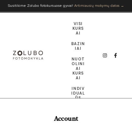
Susitikime Zolubo fotokursuose gyvai!
Artimiausių mokymų datos →
VISI
KURS
AI
BAZIN
IAI
NUOT
OLINI
AI
KURS
AI
INDIV
IDUAL
ŪS
DOVA
NŲ
Account
KORT
ELĖ