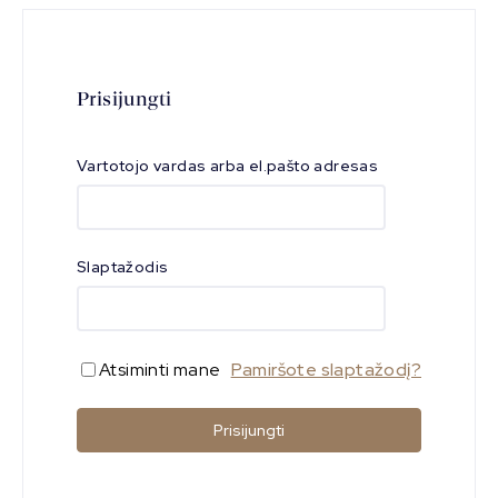
KONT
AKTAI
Prisijungti
Vartotojo vardas arba el.pašto adresas
Slaptažodis
Atsiminti mane
Pamiršote slaptažodį?
Prisijungti