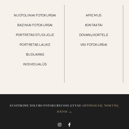
NUOTOLINIAI FOTOKURSAI
APIE MUS
BAZINIAI FOTOKURSAI
KONTAKTAI
PORTRETAS STUDIJOJE
DOVANŲ KORTELĖ
PORTRETAS LAUKE
VISI FOTOKURSAI
BUDUARAS
INDIVIDUALŪS
SUSITIKIME ZOLUBO FOTOKURSUOSE GYVAI!
ARTIMIAUSIŲ MOKYMŲ
DATOS →